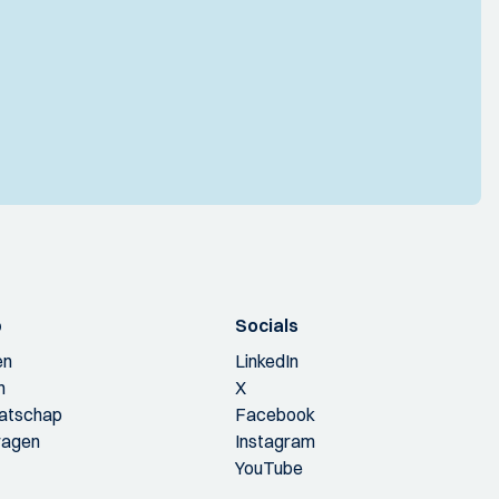
p
Socials
en
LinkedIn
n
X
aatschap
Facebook
ragen
Instagram
YouTube