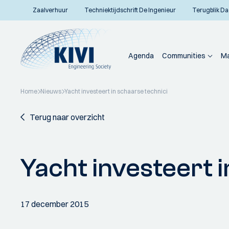
Zaalverhuur
Techniektijdschrift De Ingenieur
Terugblik Da
Agenda
Communities
Ma
Home
Nieuws
Yacht investeert in schaarse technici
Terug naar overzicht
Yacht investeert i
17 december 2015