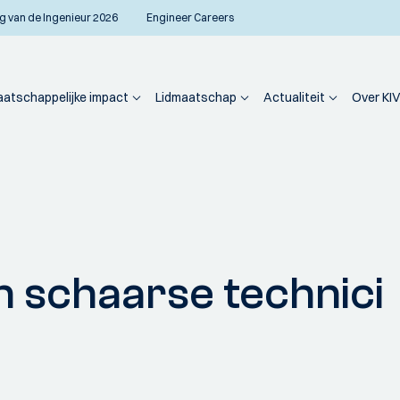
g van de Ingenieur 2026
Engineer Careers
atschappelijke impact
Lidmaatschap
Actualiteit
Over KIV
n schaarse technici