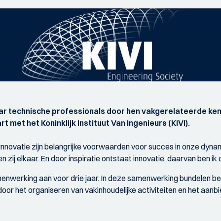
haar technische professionals door hen vakgerelateerde ke
et het Koninklijk Instituut Van Ingenieurs (KIVI).
n innovatie zijn belangrijke voorwaarden voor succes in onze dy
ij elkaar. En door inspiratie ontstaat innovatie, daarvan ben ik o
menwerking aan voor drie jaar. In deze samenwerking bundelen bei
door het organiseren van vakinhoudelijke activiteiten en het aan