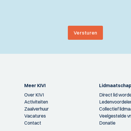
Versturen
Meer KIVI
Lidmaatscha
Over KIVI
Direct lid word
Activiteiten
Ledenvoordele
Zaalverhuur
Collectief lidm
Vacatures
Veelgestelde v
Contact
Donatie