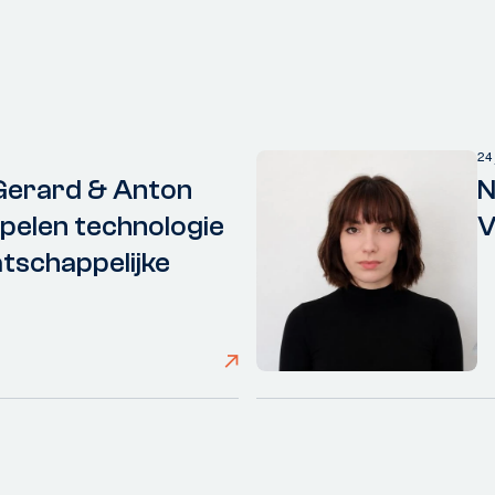
24
Gerard & Anton
N
elen technologie
V
tschappelijke