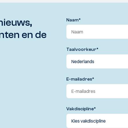
nieuws,
Naam
*
nten en de
Taalvoorkeur
*
E-mailadres
*
Vakdiscipline
*