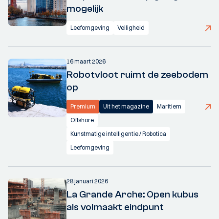
mogelijk
Leefomgeving
Veiligheid
16 maart 2026
Robotvloot ruimt de zeebodem
op
Premium
Uit het magazine
Maritiem
Offshore
Kunstmatige intelligentie / Robotica
Leefomgeving
28 januari 2026
La Grande Arche: Open kubus
als volmaakt eindpunt