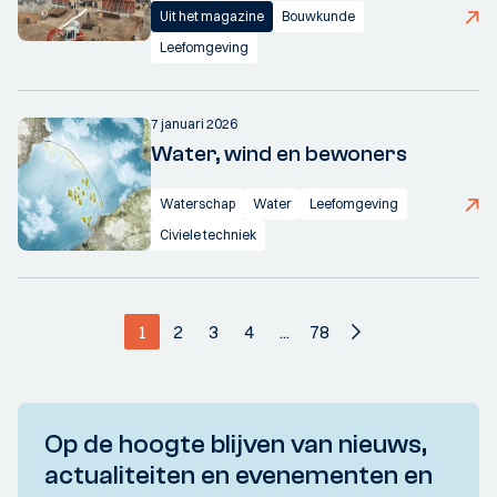
Uit het magazine
Bouwkunde
Leefomgeving
7 januari 2026
Water, wind en bewoners
Waterschap
Water
Leefomgeving
Civiele techniek
1
2
3
4
...
78
Op de hoogte blijven van nieuws,
actualiteiten en evenementen en