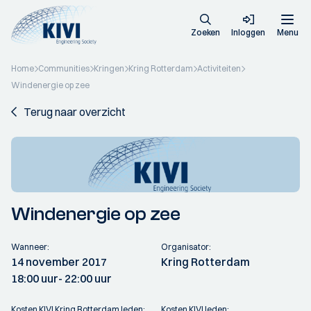
Zoeken
Inloggen
Menu
Home
Communities
Kringen
Kring Rotterdam
Activiteiten
Windenergie op zee
Terug naar overzicht
Windenergie op zee
Wanneer:
Organisator:
14 november 2017
Kring Rotterdam
18:00 uur
- 22:00 uur
Kosten KIVI Kring Rotterdam leden:
Kosten KIVI leden: