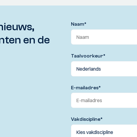
nieuws,
Naam
*
nten en de
Taalvoorkeur
*
E-mailadres
*
Vakdiscipline
*