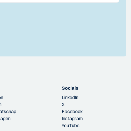
p
Socials
en
LinkedIn
n
X
aatschap
Facebook
ragen
Instagram
YouTube