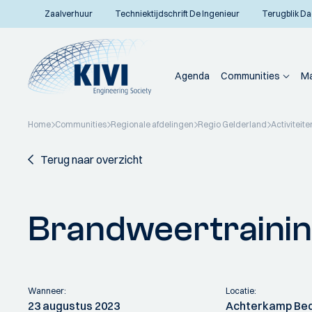
Zaalverhuur
Techniektijdschrift De Ingenieur
Terugblik Da
Agenda
Communities
Ma
Home
Communities
Regionale afdelingen
Regio Gelderland
Activiteite
Terug naar overzicht
Brandweertraini
Wanneer:
Locatie:
23 augustus 2023
Achterkamp Bedr