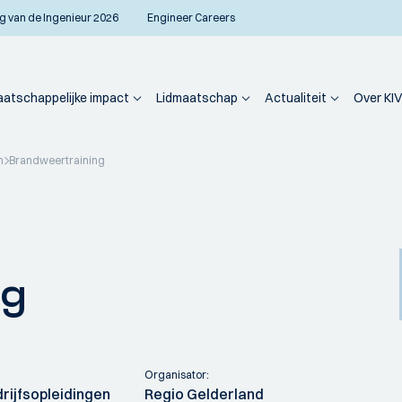
g van de Ingenieur 2026
Engineer Careers
atschappelijke impact
Lidmaatschap
Actualiteit
Over KIV
n
Brandweertraining
ng
Organisator:
ijfsopleidingen
Regio Gelderland