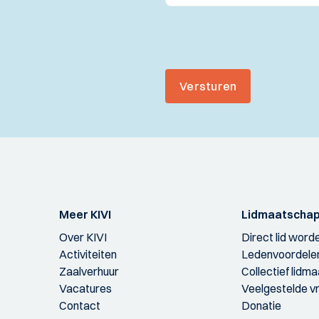
Versturen
Meer KIVI
Lidmaatscha
Over KIVI
Direct lid word
Activiteiten
Ledenvoordele
Zaalverhuur
Collectief lidm
Vacatures
Veelgestelde v
Contact
Donatie