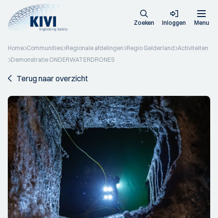
Zoeken
Inloggen
Menu
Home
Communities
Regionale afdelingen
Regio Gelderland
Activiteiten
Demonstratie ONDERWATERDRONES
Terug naar overzicht