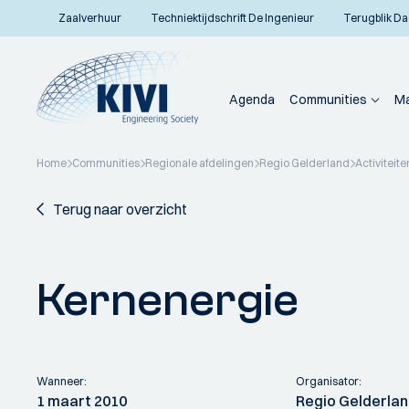
Zaalverhuur
Techniektijdschrift De Ingenieur
Terugblik Da
Agenda
Communities
Ma
Home
Communities
Regionale afdelingen
Regio Gelderland
Activiteite
Terug naar overzicht
Kernenergie
Wanneer:
Organisator:
1 maart 2010
Regio Gelderla