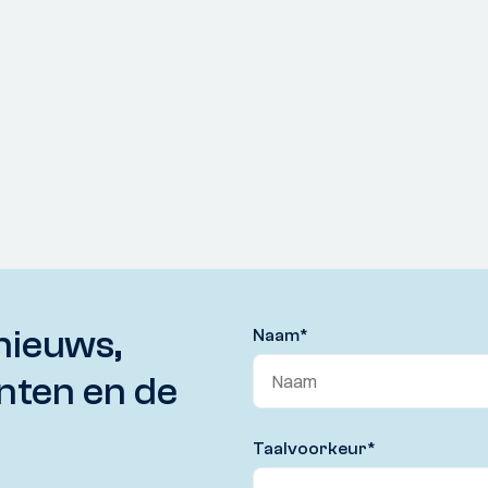
nieuws,
Naam
*
nten en de
Taalvoorkeur
*