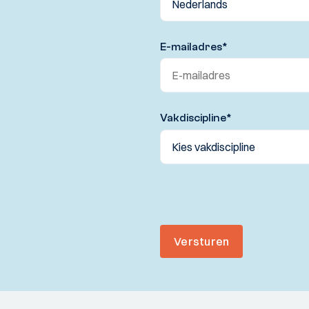
E-mailadres
*
Vakdiscipline
*
Versturen