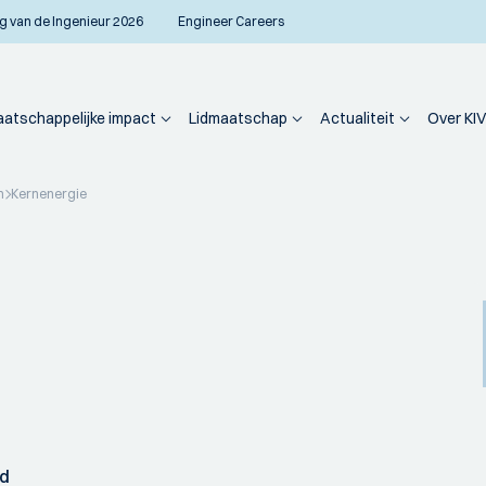
g van de Ingenieur 2026
Engineer Careers
atschappelijke impact
Lidmaatschap
Actualiteit
Over KIV
n
Kernenergie
nd