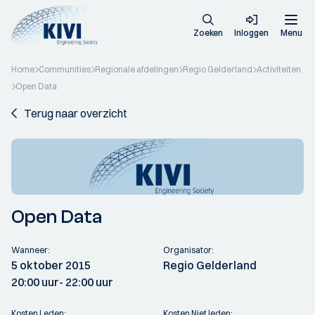
Zoeken
Inloggen
Menu
Home
Communities
Regionale afdelingen
Regio Gelderland
Activiteiten
Open Data
Terug naar overzicht
Open Data
Wanneer:
Organisator:
5 oktober 2015
Regio Gelderland
20:00 uur
- 22:00 uur
Kosten Leden:
Kosten Niet leden: