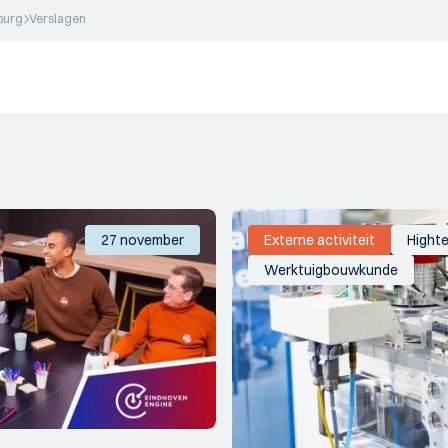
burg
Verslagen
27 november
Externe activiteit
Hight
Werktuigbouwkunde