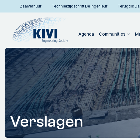
Zaalverhuur
Techniektijdschrift De Ingenieur
Terugblik Da
Agenda
Communities
Ma
Verslagen