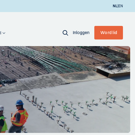
|
NL
EN
Inloggen
Word lid
I