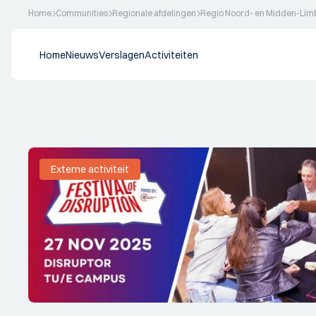
Home
Communities
Regionale afdelingen
Regio Noord- en Midden-Lim
Home
Nieuws
Verslagen
Activiteiten
Externe activiteit