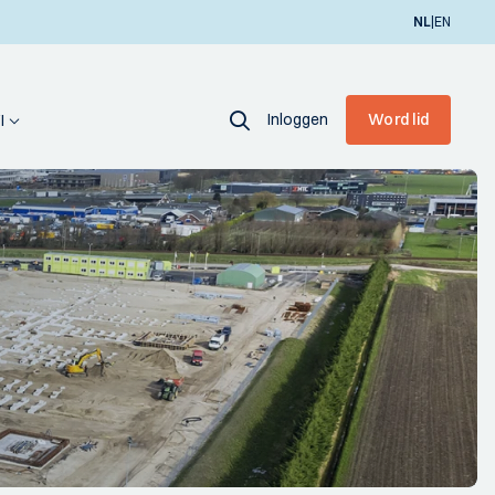
|
NL
EN
Inloggen
Word lid
I