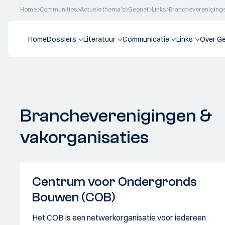
Home
Communities
Actuele thema's
Geonet
Links
Branchevereniging
Home
Dossiers
Literatuur
Communicatie
Links
Over G
Brancheverenigingen &
vakorganisaties
Centrum voor Ondergronds
Bouwen (COB)
Het COB is een netwerkorganisatie voor iedereen