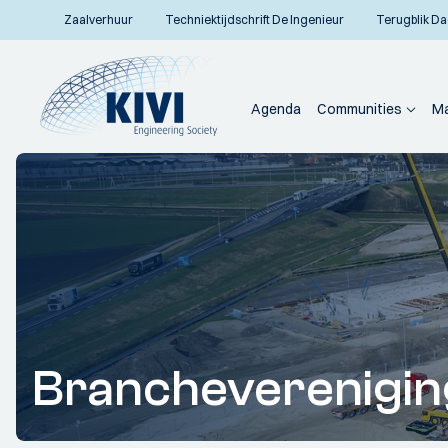
Zaalverhuur
Techniektijdschrift De Ingenieur
Terugblik Da
Agenda
Communities
Ma
Brancheverenigi