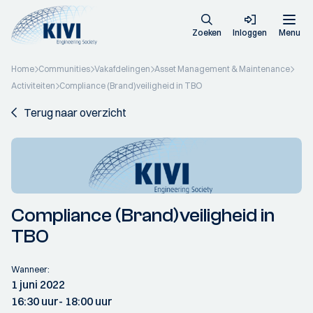
Zoeken
Inloggen
Menu
Home
Communities
Vakafdelingen
Asset Management & Maintenance
Activiteiten
Compliance (Brand)veiligheid in TBO
Terug naar overzicht
Compliance (Brand)veiligheid in
TBO
Wanneer:
1 juni 2022
16:30 uur
- 18:00 uur