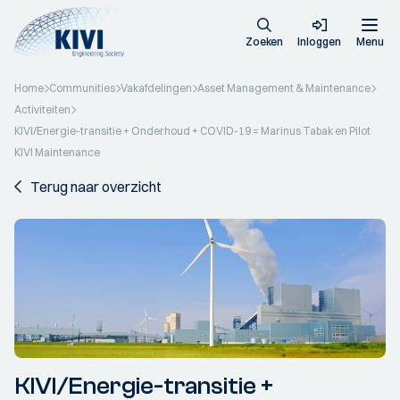
Zoeken
Inloggen
Menu
Home
Communities
Vakafdelingen
Asset Management & Maintenance
Activiteiten
KIVI/Energie-transitie + Onderhoud + COVID-19 = Marinus Tabak en Pilot
KIVI Maintenance
Terug naar overzicht
KIVI/Energie-transitie +