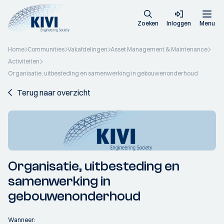
Zoeken
Inloggen
Menu
Home
Communities
Vakafdelingen
Asset Management & Maintenance
Activiteiten
Organisatie, uitbesteding en samenwerking in gebouwenonderhoud
Terug naar overzicht
Organisatie, uitbesteding en
samenwerking in
gebouwenonderhoud
Wanneer: