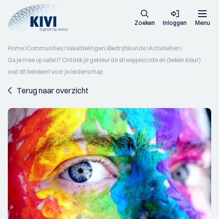
Zoeken
Inloggen
Menu
Home
Communities
Vakafdelingen
Bedrijfskunde
Activiteiten
Ga je mee op safari? Ontdek je gekleurde streepjescode en (beken kleur)
wat dit betekent voor je leiderschap
Terug naar overzicht