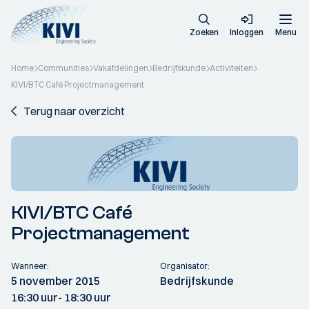
Zoeken
Inloggen
Menu
Home
Communities
Vakafdelingen
Bedrijfskunde
Activiteiten
KIVI/BTC Café Projectmanagement
Terug naar overzicht
KIVI/BTC Café
Projectmanagement
Wanneer:
Organisator:
5 november 2015
Bedrijfskunde
16:30 uur
- 18:30 uur