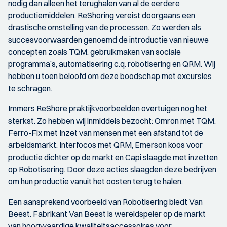
nodig dan alleen het terughalen van al de eerdere
productiemiddelen. ReShoring vereist doorgaans een
drastische omstelling van de processen. Zo werden als
succesvoorwaarden genoemd de introductie van nieuwe
concepten zoals TQM, gebruikmaken van sociale
programma’s, automatisering c.q. robotisering en QRM. Wij
hebben u toen beloofd om deze boodschap met excursies
te schragen.
Immers ReShore praktijkvoorbeelden overtuigen nog het
sterkst. Zo hebben wij inmiddels bezocht: Omron met TQM,
Ferro-Fix met Inzet van mensen met een afstand tot de
arbeidsmarkt, Interfocos met QRM, Emerson koos voor
productie dichter op de markt en Capi slaagde met inzetten
op Robotisering. Door deze acties slaagden deze bedrijven
om hun productie vanuit het oosten terug te halen.
Een aansprekend voorbeeld van Robotisering biedt Van
Beest. Fabrikant Van Beest is wereldspeler op de markt
van hoogwaardige kwaliteitsaccessoires voor