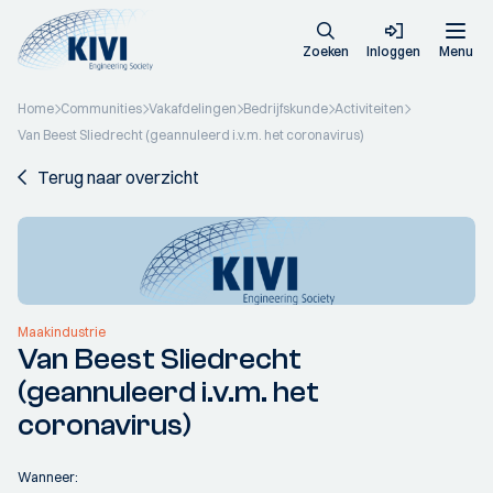
Zoeken
Inloggen
Menu
Home
Communities
Vakafdelingen
Bedrijfskunde
Activiteiten
Van Beest Sliedrecht (geannuleerd i.v.m. het coronavirus)
Terug naar overzicht
Maakindustrie
Van Beest Sliedrecht
(geannuleerd i.v.m. het
coronavirus)
Wanneer: