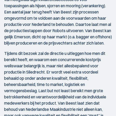
toepassingen als hijsen, sjorren en mooring (verankering).
Een aantal jaar terug heeft Van Beest zijn processen
omgevormd om te voldoen aan de voorwaarden om haar
productie voor Nederland te behouden. Daartoe laat men al
de productiestappen door Robots uitvoeren. Van Beest kan
gelijk Emerson, dicht op haar markt (o.a. bagger en offshore)
blijven produceren en de prijsvechters achter zich laten.
Tijdens dit bezoek zal de directie u uitleggen hoe men dit
bereikt heeft, en waarom een concurrerende kostprijs
weliswaar belangrijk is, maar niet allesbepalend voor
productie in Sliedrecht. Er wordt veel extra voordeel
behaald op onder anderen kwaliteit, flexibiliteit,
beheersbaarheid, time to market, logistiek en
vermogensbeslag. Last but not least bereikt men grote
betrokkenheid en verantwoordelijkheid van de individuele
medewerkers bij het product. Van Beest laat zien dat
behoud van Nederlandse Maakindustrie niet alleen kan,
maar ook vanwege kwaliteit en flexibiliteit een “must” is.