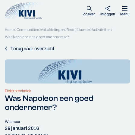
Zoeken
Inloggen
Menu
Home
Communities
Vakafdelingen
Bedrijfskunde
Activiteiten
Was Napoleon een goed ondernemer?
Terug naar overzicht
Elektrotechniek
Was Napoleon een goed
ondernemer?
Wanneer:
28 januari 2016