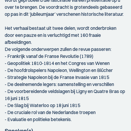
wordt geprobeerd die fascinatie via een presentatie op u
over te brengen. De voordracht is grotendeels gebaseerd
op pas in dit ‘jubileumjaar’ verschenen historische literatuur.
Het verhaal bestaat uit twee delen, wordt onderbroken
door een pauze en is verluchtigd met 160 fraaie
afbeeldingen.
De volgende onderwerpen zullen de revue passeren:
- Frankrijk vanaf de Franse Revolutie (1789)
- Geopolitiek 1810-1814 en het Congres van Wenen
- De hoofdrolspelers Napoleon, Wellington en Blücher
- Strategie Napoleon bij de Franse Invasie van 1815
- De deelnemende legers: samenstelling en verschillen
- De voorbereidende veldslagen bij Ligny en Quatre Bras op
16 juni 1815
- De Slag bij Waterloo op 18 juni 1815
- De cruciale rol van de Nederlandse troepen
- Evaluatie en politieke betekenis.
Spreker(s)