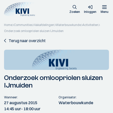
Zoeken
Inloggen
Menu
Home
Communities
Vakafdelingen
Waterbouwkunde
Activiteiten
Onderzoek omloopriolen sluizen IJmuiden
Terug naar overzicht
Onderzoek omloopriolen sluizen
IJmuiden
Wanneer:
Organisator:
27 augustus 2015
Waterbouwkunde
14:45 uur
- 18:00 uur