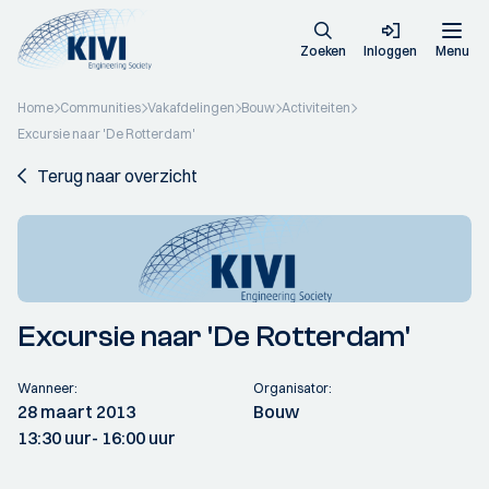
Zoeken
Inloggen
Menu
Home
Communities
Vakafdelingen
Bouw
Activiteiten
Excursie naar 'De Rotterdam'
Terug naar overzicht
Excursie naar 'De Rotterdam'
Wanneer:
Organisator:
28 maart 2013
Bouw
13:30 uur
- 16:00 uur