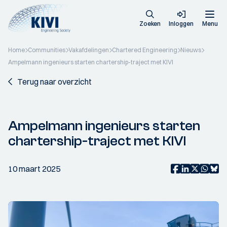
Zoeken
Inloggen
Menu
Home
Communities
Vakafdelingen
Chartered Engineering
Nieuws
Ampelmann ingenieurs starten chartership-traject met KIVI
Terug naar overzicht
Ampelmann ingenieurs starten
chartership-traject met KIVI
10 maart 2025