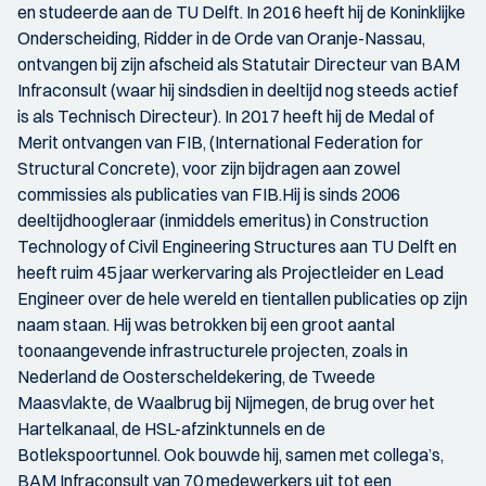
en studeerde aan de TU Delft. In 2016 heeft hij de Koninklijke
Onderscheiding, Ridder in de Orde van Oranje-Nassau,
ontvangen bij zijn afscheid als Statutair Directeur van BAM
Infraconsult (waar hij sindsdien in deeltijd nog steeds actief
is als Technisch Directeur). In 2017 heeft hij de Medal of
Merit ontvangen van FIB, (International Federation for
Structural Concrete), voor zijn bijdragen aan zowel
commissies als publicaties van FIB.Hij is sinds 2006
deeltijdhoogleraar (inmiddels emeritus) in Construction
Technology of Civil Engineering Structures aan TU Delft en
heeft ruim 45 jaar werkervaring als Projectleider en Lead
Engineer over de hele wereld en tientallen publicaties op zijn
naam staan. Hij was betrokken bij een groot aantal
toonaangevende infrastructurele projecten, zoals in
Nederland de Oosterscheldekering, de Tweede
Maasvlakte, de Waalbrug bij Nijmegen, de brug over het
Hartelkanaal, de HSL-afzinktunnels en de
Botlekspoortunnel. Ook bouwde hij, samen met collega’s,
BAM Infraconsult van 70 medewerkers uit tot een