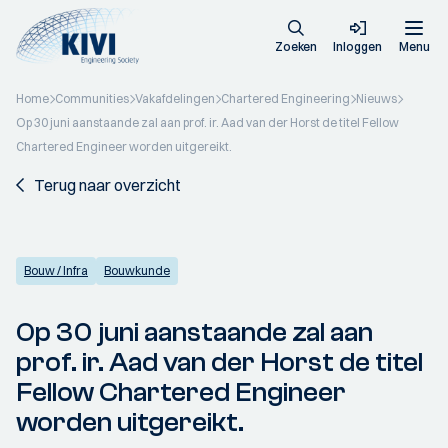
Zoeken
Inloggen
Menu
Home
Communities
Vakafdelingen
Chartered Engineering
Nieuws
Op 30 juni aanstaande zal aan prof. ir. Aad van der Horst de titel Fellow
Chartered Engineer worden uitgereikt.
Terug naar overzicht
Bouw / Infra
Bouwkunde
Op 30 juni aanstaande zal aan
prof. ir. Aad van der Horst de titel
Fellow Chartered Engineer
worden uitgereikt.