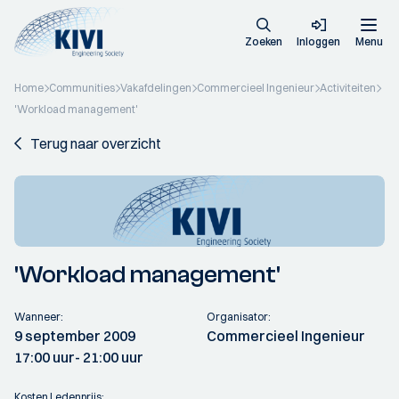
Zoeken
Inloggen
Menu
Home
Communities
Vakafdelingen
Commercieel Ingenieur
Activiteiten
'Workload management'
Terug naar overzicht
'Workload management'
Wanneer:
Organisator:
9 september 2009
Commercieel Ingenieur
17:00 uur
- 21:00 uur
Kosten Ledenprijs: