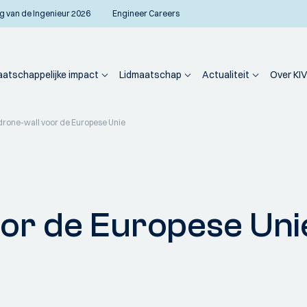
g van de Ingenieur 2026
Engineer Careers
atschappelijke impact
Lidmaatschap
Actualiteit
Over KIV
drone-wall voor de Europese Unie
oor de Europese Uni