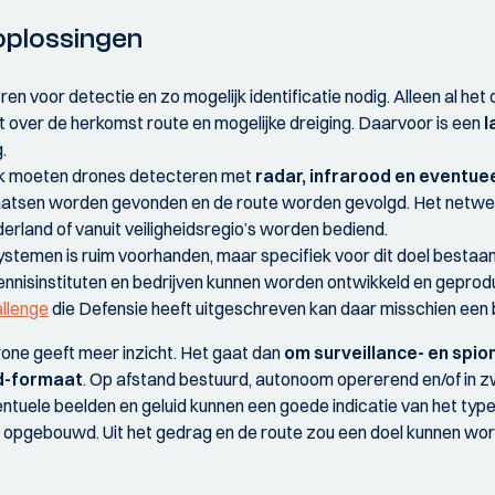
oplossingen
oren voor detectie en zo mogelijk identificatie nodig. Alleen al he
t over de herkomst route en mogelijke dreiging. Daarvoor is een
l
.
rk moeten drones detecteren met
radar, infrarood en eventu
atsen worden gevonden en de route worden gevolgd. Het netwe
erland of vanuit veiligheidsregio’s worden bediend.
stemen is ruim voorhanden, maar specifiek voor dit doel bestaan 
ennisinstituten en bedrijven kunnen worden ontwikkeld en gepro
allenge
die Defensie heeft uitgeschreven kan daar misschien een b
drone geeft meer inzicht. Het gaat dan
om surveillance- en spi
d-formaat
. Op afstand bestuurd, autonoom opererend en/of in z
ntuele beelden en geluid kunnen een goede indicatie van het type
opgebouwd. Uit het gedrag en de route zou een doel kunnen wor