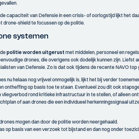
evallen.
e capaciteit van Defensie in een crisis- of oorlogstijd lijkt het 
 drone-shield te focussen op de politie.
rone systemen
 de
politie worden uitgerust
met middelen, personeel en regels
envoudige drones, die overigens ook dodelijk kunnen zijn. Liefst
ialisten van Defensie. Zo is dat ook tijdens de recente NAVO top
es nu helaas nog vrijwel onmogelijk is, lijkt het bij verder toenem
n ontheffing op basis toe te staan. Eventueel zou dit ook staps
iegverbod rond kritieke infrastructuur in te stellen, of alleen on
chtplan of aan drones die een individueel herkenningssignaal uitz
drones mogen dan door de politie worden neergehaald.
pas op basis van een verzoek tot bijstand en dan nog onder toezic