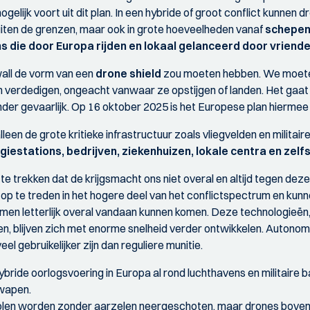
mogelijk voort uit dit plan. In een hybride of groot conflict kunnen 
uiten de grenzen, maar ook in grote hoeveelheden vanaf
schepen
s die door Europa rijden en lokaal gelanceerd door vriende
wall de vorm van een
drone shield
zou moeten hebben. We moeten
 verdedigen, ongeacht vanwaar ze opstijgen of landen. Het gaa
inder gevaarlijk. Op 16 oktober 2025 is het Europese plan hiermee
lleen de grote kritieke infrastructuur zoals vliegvelden en milita
giestations, bedrijven, ziekenhuizen, lokale centra en ze
te trekken dat de krijgsmacht ons niet overal en altijd tegen deze
m op te treden in het hogere deel van het conflictspectrum en kun
men letterlijk overal vandaan kunnen komen. Deze technologieën, 
 zien, blijven zich met enorme snelheid verder ontwikkelen. Auto
l gebruikelijker zijn dan reguliere munitie.
ybride oorlogsvoering in Europa al rond luchthavens en militaire b
 wapen.
olen worden zonder aarzelen neergeschoten, maar drones boven l