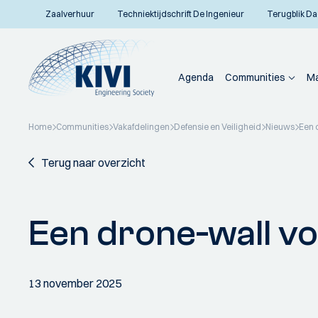
Zaalverhuur
Techniektijdschrift De Ingenieur
Terugblik Da
Agenda
Communities
Ma
Home
Communities
Vakafdelingen
Defensie en Veiligheid
Nieuws
Een 
Terug naar overzicht
Een drone-wall v
13 november 2025