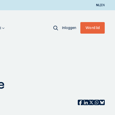
|
NL
EN
Inloggen
Word lid
I
e