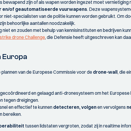
nes bewapend zijn of als wapen worden ingezet moet vernietiging m
aser en/of geautomatiseerde vuurwapens
. Deze wapensystem
or niet-specialisten van de politie kunnen worden gebruikt. Om d
jn behoorlijke aantallen noodzakelijk.
niet en zouden met behulp van kennisinstituten en bedrijven ku
strike drone Challenge
, die Defensie heeft uitgeschreven kan daa
n Europa
e plannen van de Europese Commissie voor de
drone-wall
, die 
gecoördineerd en gelaagd anti-dronesysteem om het Europese lu
n tegen dreigingen.
snel en effectief te kunnen
detecteren, volgen
en vervolgens
n
n bereiken.
perabiliteit
tussen lidstaten vergroten, zodat zij in realtime info