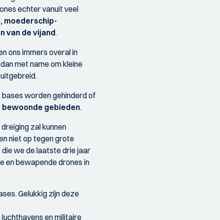
drones echter vanuit veel
, moederschip-
n van de vijand
.
 ons immers overal in
t dan met name om kleine
 uitgebreid.
ire bases worden gehinderd of
lfs bewoonde gebieden
.
 dreiging zal kunnen
nen niet op tegen grote
die we de laatste drie jaar
nome en bewapende drones in
ases. Gelukkig zijn deze
uchthavens en militaire