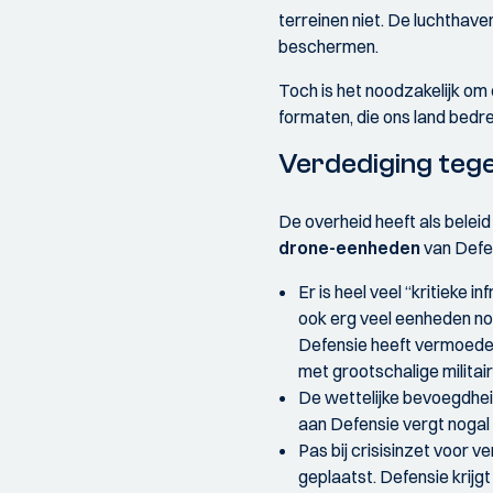
terreinen niet. De luchthave
beschermen.
Toch is het noodzakelijk om 
formaten, die ons land bedre
Verdediging teg
De overheid heeft als belei
drone-eenheden
van Defe
Er is heel veel “kritieke
ook erg veel eenheden nod
Defensie heeft vermoedeli
met grootschalige militair
De wettelijke bevoegdheid 
aan Defensie vergt nogal
Pas bij crisisinzet voor 
geplaatst. Defensie krij