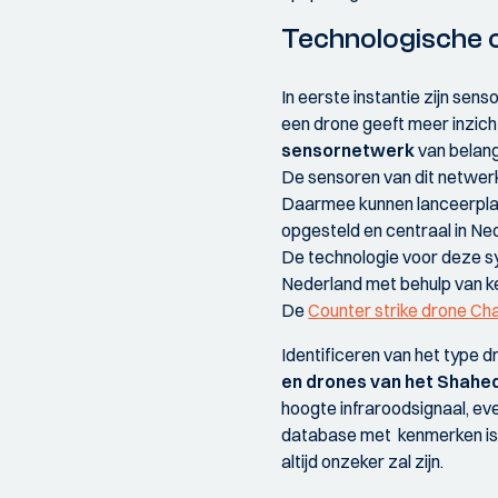
Technologische 
In eerste instantie zijn sens
een drone geeft meer inzich
sensornetwerk
van belang
De sensoren van dit netwe
Daarmee kunnen lanceerpla
opgesteld en centraal in Ned
De technologie voor deze sy
Nederland met behulp van k
De
Counter strike drone Ch
Identificeren van het type 
en drones van het Shahe
hoogte infraroodsignaal, eve
database met kenmerken is 
altijd onzeker zal zijn.