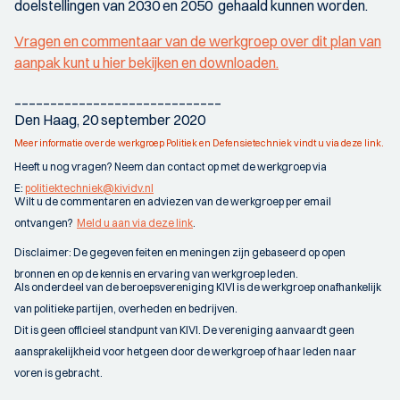
doelstellingen van 2030 en 2050 gehaald kunnen worden.
Vragen en commentaar van de werkgroep over dit plan van
aanpak kunt u hier bekijken en downloaden.
_____________________________
Den Haag, 20 september 2020
Meer informatie over de werkgroep Politiek en Defensietechniek vindt u via deze link.
Heeft u nog vragen? Neem dan contact op met de werkgroep via
E:
politiektechniek@kividv.nl
Wilt u de commentaren en adviezen van de werkgroep per email
ontvangen?
Meld u aan via deze link
.
Disclaimer: De gegeven feiten en meningen zijn gebaseerd op open
bronnen en op de kennis en ervaring van werkgroep leden.
Als onderdeel van de beroepsvereniging KIVI is de werkgroep onafhankelijk
van politieke partijen, overheden en bedrijven.
Dit is geen officieel standpunt van KIVI. De vereniging aanvaardt geen
aansprakelijkheid voor hetgeen door de werkgroep of haar leden naar
voren is gebracht.