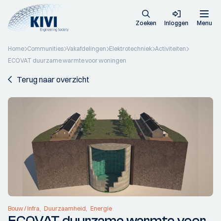
Zoeken
Inloggen
Menu
Home
Communities
Vakafdelingen
Elektrotechniek
Activiteiten
ECOVAT duurzame warmte voor woningen
Terug naar overzicht
Bouw / Infra
Duurzaamheid
Energie
ECOVAT duurzame warmte voor