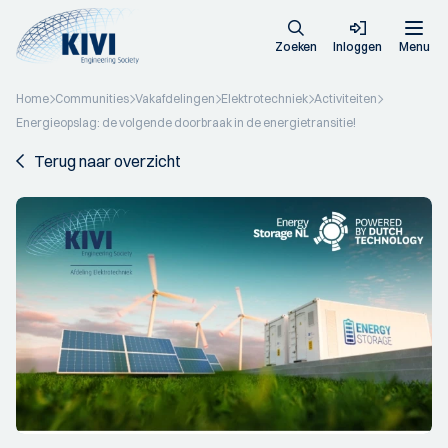
Zoeken
Inloggen
Menu
Home
Communities
Vakafdelingen
Elektrotechniek
Activiteiten
Energieopslag: de volgende doorbraak in de energietransitie!
Terug naar overzicht