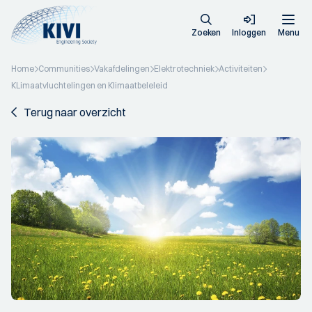
Zoeken
Inloggen
Menu
Home
Communities
Vakafdelingen
Elektrotechniek
Activiteiten
KLimaatvluchtelingen en Klimaatbeleleid
Terug naar overzicht