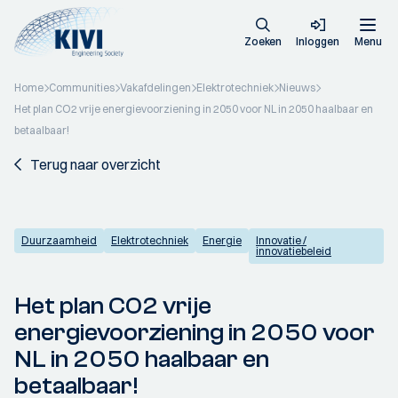
Zoeken
Inloggen
Menu
Home
Communities
Vakafdelingen
Elektrotechniek
Nieuws
Het plan CO2 vrije energievoorziening in 2050 voor NL in 2050 haalbaar en
betaalbaar!
Terug naar overzicht
Duurzaamheid
Elektrotechniek
Energie
Innovatie /
innovatiebeleid
Het plan CO2 vrije
energievoorziening in 2050 voor
NL in 2050 haalbaar en
betaalbaar!