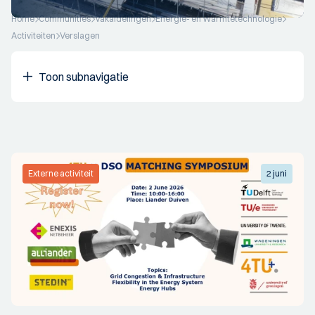
Home
Communities
Vakafdelingen
Energie- en Warmtetechnologie
Activiteiten
Verslagen
Toon subnavigatie
Externe activiteit
2 juni