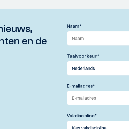
nieuws,
Naam
*
nten en de
Taalvoorkeur
*
E-mailadres
*
Vakdiscipline
*