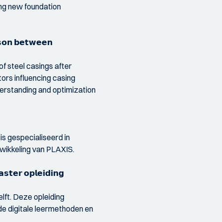
ing new foundation
𝗶𝘀𝗼𝗻 𝗯𝗲𝘁𝘄𝗲𝗲𝗻
f steel casings after
tors influencing casing
derstanding and optimization
 is gespecialiseerd in
twikkeling van PLAXIS.
𝘀𝘁𝗲𝗿 𝗼𝗽𝗹𝗲𝗶𝗱𝗶𝗻𝗴
lft. Deze opleiding
e digitale leermethoden en
.