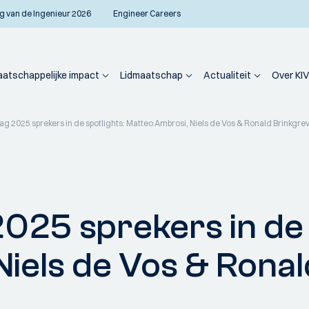
g van de Ingenieur 2026
Engineer Careers
atschappelijke impact
Lidmaatschap
Actualiteit
Over KIV
 2025 sprekers in de spotlights: Matteo Ambrosi, Niels de Vos & Ronald Brinkgre
25 sprekers in de s
iels de Vos & Rona