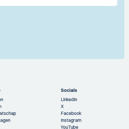
p
Socials
en
LinkedIn
n
X
aatschap
Facebook
ragen
Instagram
YouTube