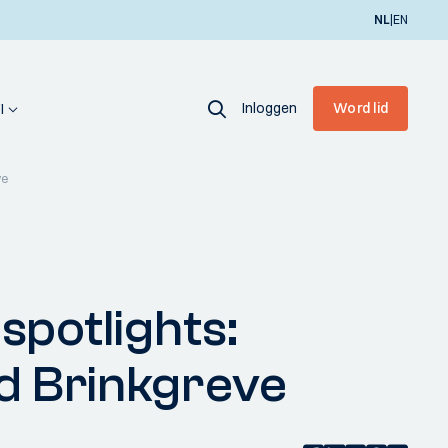
|
NL
EN
Inloggen
Word lid
I
ve
potlights:
ld Brinkgreve