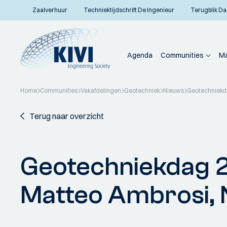
Zaalverhuur
Techniektijdschrift De Ingenieur
Terugblik Da
Agenda
Communities
Ma
Home
Communities
Vakafdelingen
Geotechniek
Nieuws
Geotechniekdag
Terug naar overzicht
Geotechniekdag 20
Matteo Ambrosi, N