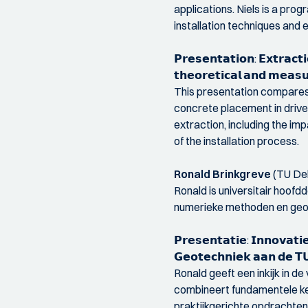
applications. Niels is a pr
installation techniques and 
𝗣𝗿𝗲𝘀𝗲𝗻𝘁𝗮𝘁𝗶𝗼𝗻: 𝗘𝘅𝘁𝗿𝗮𝗰𝘁
𝘁𝗵𝗲𝗼𝗿𝗲𝘁𝗶𝗰𝗮𝗹 𝗮𝗻𝗱 𝗺𝗲𝗮𝘀𝘂
This presentation compares 
concrete placement in driven
extraction, including the i
of the installation process.
Ronald Brinkgreve
(TU Del
Ronald is universitair hoofdd
numerieke methoden en geote
𝗣𝗿𝗲𝘀𝗲𝗻𝘁𝗮𝘁𝗶𝗲: 𝗜𝗻𝗻𝗼𝘃𝗮𝘁𝗶
𝗚𝗲𝗼𝘁𝗲𝗰𝗵𝗻𝗶𝗲𝗸 𝗮𝗮𝗻 𝗱𝗲 𝗧𝗨
Ronald geeft een inkijk in 
combineert fundamentele ke
praktijkgerichte opdrachte