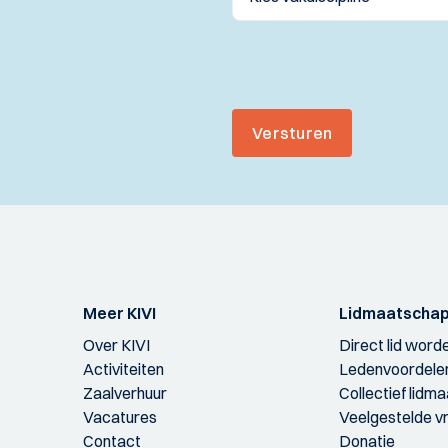
Versturen
Meer KIVI
Lidmaatscha
Over KIVI
Direct lid word
Activiteiten
Ledenvoordele
Zaalverhuur
Collectief lidm
Vacatures
Veelgestelde v
Contact
Donatie