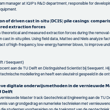
ogram manager at IQIP’s R&D department, responsible for develop
equipment.
𝗼𝗻 𝗼𝗳 𝗱𝗿𝗶𝘃𝗲𝗻 𝗰𝗮𝘀𝘁 𝗶𝗻-𝘀𝗶𝘁𝘂 (𝗗𝗖𝗜𝗦) 𝗽𝗶𝗹𝗲 𝗰𝗮𝘀𝗶𝗻𝗴𝘀: 𝗰𝗼𝗺𝗽𝗮𝗿
𝗿𝗲𝗱 𝗲𝘅𝘁𝗿𝗮𝗰𝘁𝗶𝗼𝗻 𝗳𝗼𝗿𝗰𝗲𝘀
theoretical and measured extraction forces during the removal o
 cast in-situ piles. Using field data, Matteo and Niels analyze fac
mpact of high-frequency, low-energy hammer blows, to improve un
ft / Seequent)
ocent aan de TU Delft en Distinguished Scientist bij Seequent. Hij
chnische modellering en heeft een sleutelrol gespeeld in de on
𝗲𝘃𝗲 𝗱𝗶𝗴𝗶𝘁𝗮𝗹𝗲 𝗼𝗻𝗱𝗲𝗿𝘄𝗶𝗷𝘀𝗺𝗲𝘁𝗵𝗼𝗱𝗲𝗻 𝗶𝗻 𝗱𝗲 𝘃𝗲𝗿𝗻𝗶𝗲𝘂𝘄𝗱𝗲 𝗠𝗮
 𝗗𝗲𝗹𝗳𝘁
de vernieuwde Master track Geotechnical Engineering aan de TU De
nnis van grondgedrag en numerieke technieken met vernieuwend
n die studenten voorbereiden op de toekomst van de geotechniek