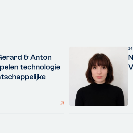
24
Gerard & Anton
N
elen technologie
V
tschappelijke