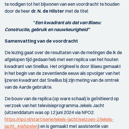
te nodigen tot het bijwonen van een voordracht te houden
door de heer
dr. N. de Hilster
met de titel:
“
Een kwadrant als dat van Blaeu:
Constructie, gebruik en nauwkeurigheid”
Samenvatting van de voordracht
De lezing gaat over de resultaten van de metingen die ik de
afgelopen tijd gedaan heb met een replica van het houten
kwadrant van Snellius. Het origineel is door Blaeu gemaakt
in het begin van de zeventiende eeuw als opvolger van het
ijzeren kwadrant dat Snellius bij zijn meting van de omtrek
van de Aarde gebruikte.
De bouw van de replica (op ware schaal) is geïnitieerd op
verzoek van het televisieprogramma Jekels Jacht
(uitzenddatum was op 12 juni 2024 via NPO2:
https://npo.nl/start/serie/jekels-jacht/seizoen-2/jekels-
jacht_4/afspelen
) en is gemaakt met assistentie van