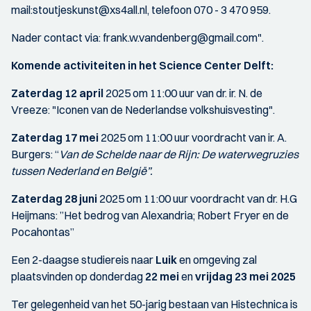
mail:stoutjeskunst@xs4all.nl, telefoon 070 - 3 470 959.
Nader contact via: frank.w.vandenberg@gmail.com".
Komende activiteiten in het Science Center Delft:
Zaterdag 12 april
2025 om 11:00 uur van dr. ir. N. de
Vreeze: "Iconen van de Nederlandse volkshuisvesting".
Zaterdag 17 mei
2025 om 11:00 uur voordracht van ir. A.
Burgers: “
Van de Schelde naar de Rijn: De waterwegruzies
tussen Nederland en België”.
Zaterdag 28 juni
2025 om 11:00 uur voordracht van dr. H.G
Heijmans: ”Het bedrog van Alexandria; Robert Fryer en de
Pocahontas”
Een 2-daagse studiereis naar
Luik
en omgeving zal
plaatsvinden op donderdag
22 mei
en
vrijdag 23 mei 2025
Ter gelegenheid van het 50-jarig bestaan van Histechnica is