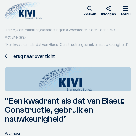
Zoeken
Inloggen
Menu
Home
Communities
Vakafdelingen
Geschiedenis der Techniek
Activiteiten
“Een kwadrant als dat van Blaeu: Constructie, gebruik en nauwkeurigheid”
Terug naar overzicht
“Een kwadrant als dat van Blaeu:
Constructie, gebruik en
nauwkeurigheid”
Wanneer: