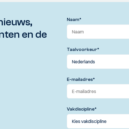
nieuws,
Naam
*
nten en de
Taalvoorkeur
*
E-mailadres
*
Vakdiscipline
*