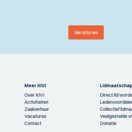
Versturen
Meer KIVI
Lidmaatscha
Over KIVI
Direct lid word
Activiteiten
Ledenvoordele
Zaalverhuur
Collectief lidm
Vacatures
Veelgestelde v
Contact
Donatie