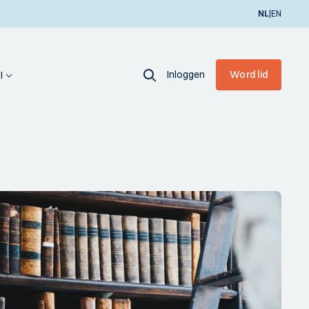
|
NL
EN
Inloggen
Word lid
I