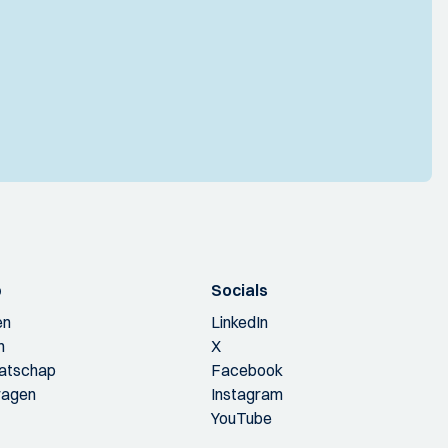
p
Socials
en
LinkedIn
n
X
aatschap
Facebook
ragen
Instagram
YouTube