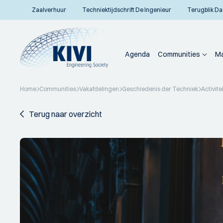
Zaalverhuur
Techniektijdschrift De Ingenieur
Terugblik Da
Agenda
Communities
Ma
Home
Communities
Vakafdelingen
Geschiedenis der Techniek
Activite
Terug naar overzicht