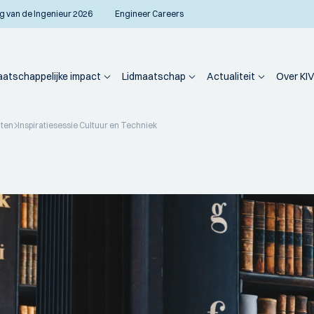
g van de Ingenieur 2026
Engineer Careers
atschappelijke impact
Lidmaatschap
Actualiteit
Over KIV
iten
Inspiratiesessie Cultuur en Techniek