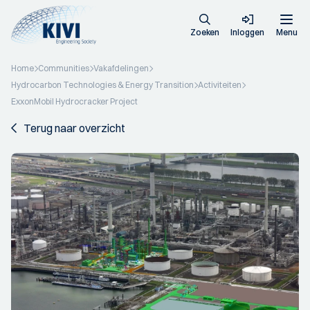
Zoeken
Inloggen
Menu
Home
Communities
Vakafdelingen
Hydrocarbon Technologies & Energy Transition
Activiteiten
ExxonMobil Hydrocracker Project
Terug naar overzicht