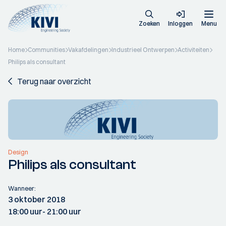
Zoeken
Inloggen
Menu
Home
Communities
Vakafdelingen
Industrieel Ontwerpen
Activiteiten
Philips als consultant
Terug naar overzicht
Design
Philips als consultant
Wanneer:
3 oktober 2018
18:00 uur
- 21:00 uur