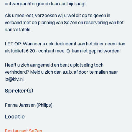
ontwerpachtergrond daaraan bijdraagt.
Als u mee-eet, verzoeken wij u wel dit op te geven in
verband met de planning van Se7en en reservering van het
aantal tafels.
LET OP: Wanneer u ook deelneemt aan het diner, neem dan
alstublieft € 20,- contant mee. Er kan niet gepind worden!
Heeft u zich aangemeld en bent u plotseling toch
verhinderd? Meld u zich dan a.u.b. af door te mailen naar
io@kivi.nl.
Spreker(s)
Fenna Janssen (Philips)
Locatie
Restaurant Se7en