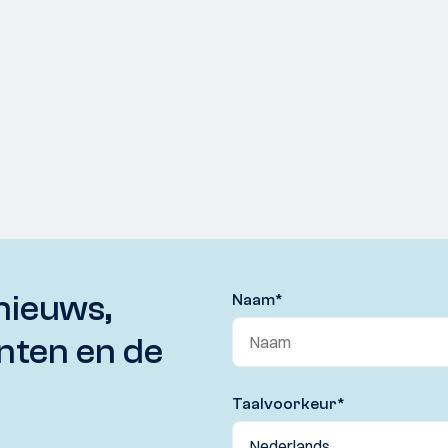
nieuws,
Naam
*
nten en de
Taalvoorkeur
*