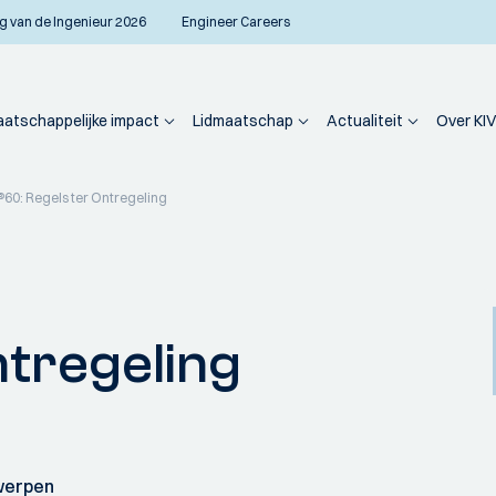
g van de Ingenieur 2026
Engineer Careers
atschappelijke impact
Lidmaatschap
Actualiteit
Over KIV
®60: Regels ter Ontregeling
ntregeling
twerpen