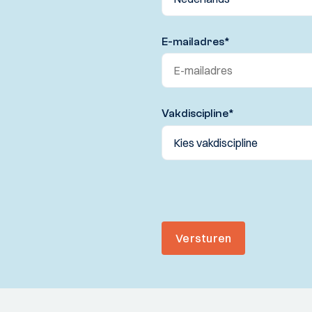
E-mailadres
*
Vakdiscipline
*
Versturen