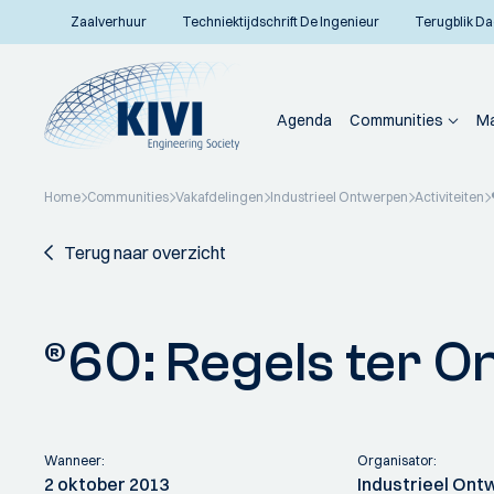
Zaalverhuur
Techniektijdschrift De Ingenieur
Terugblik Da
Agenda
Communities
Ma
Home
Communities
Vakafdelingen
Industrieel Ontwerpen
Activiteiten
Terug naar overzicht
®60: Regels ter O
Wanneer:
Organisator:
2 oktober 2013
Industrieel On