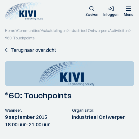
Zoeken
Inloggen
Menu
Home
Communities
Vakafdelingen
Industrieel Ontwerpen
Activiteiten
®60: Touchpoints
Terug naar overzicht
®60: Touchpoints
Wanneer:
Organisator:
9 september 2015
Industrieel Ontwerpen
18:00 uur
- 21:00 uur