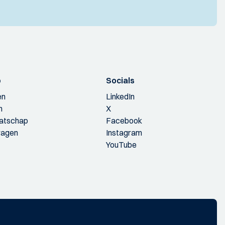
p
Socials
en
LinkedIn
n
X
aatschap
Facebook
ragen
Instagram
YouTube