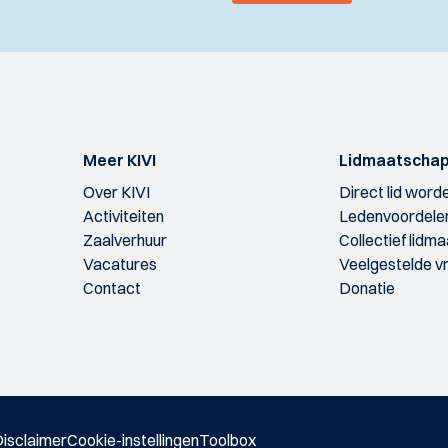
Meer KIVI
Lidmaatscha
Over KIVI
Direct lid word
Activiteiten
Ledenvoordele
Zaalverhuur
Collectief lidm
Vacatures
Veelgestelde v
Contact
Donatie
isclaimer
Cookie-instellingen
Toolbox