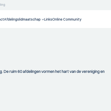
ling
act
Afdelingslidmaatschap
Links
Online Community
ging. De ruim 60 afdelingen vormen het hart van de vereniging en