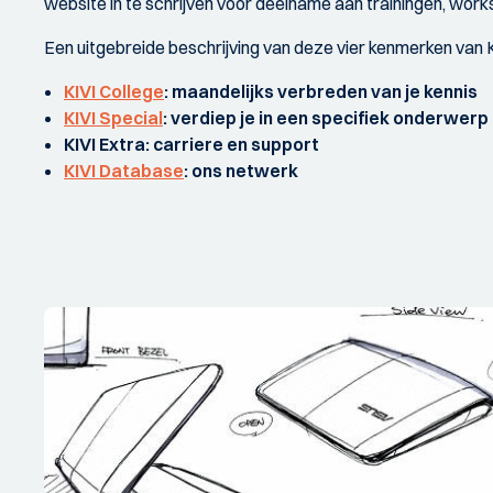
website in te schrijven voor deelname aan trainingen, work
Een uitgebreide beschrijving van deze vier kenmerken van KI
KIVI College
: maandelijks verbreden van je kennis
KIVI Special
: verdiep je in een specifiek onderwerp
KIVI Extra
: carriere en support
KIVI Database
: ons netwerk