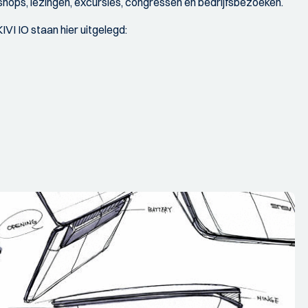
shops, lezingen, excursies, congressen en bedrijfsbezoeken.
VI IO staan hier uitgelegd: