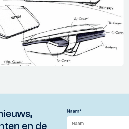
nieuws,
Naam
*
nten en de