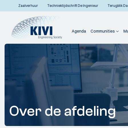
Zaalverhuur
Techniektijdschrift De Ingenieur
Terugblik Da
Agenda
Communities
Ma
Over de afdeling