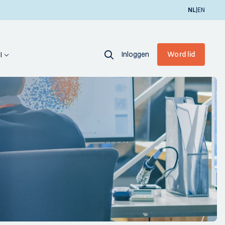
|
NL
EN
Inloggen
Word lid
I