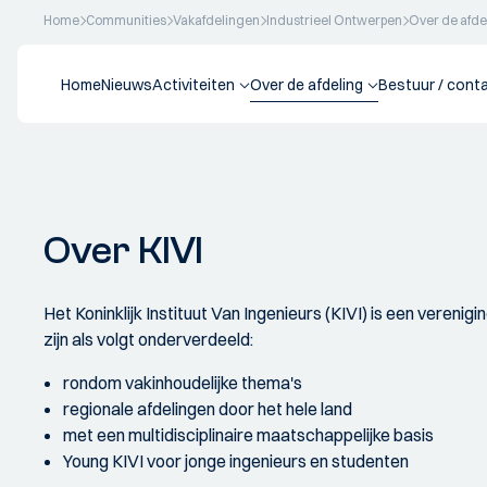
Home
Communities
Vakafdelingen
Industrieel Ontwerpen
Over de afde
Home
Nieuws
Activiteiten
Over de afdeling
Bestuur / cont
Over KIVI
Het Koninklijk Instituut Van Ingenieurs (KIVI) is een vereni
zijn als volgt onderverdeeld:
rondom vakinhoudelijke thema's
regionale afdelingen door het hele land
met een multidisciplinaire maatschappelijke basis
Young KIVI voor jonge ingenieurs en studenten