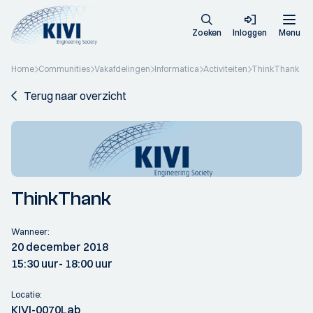
Zoeken
Inloggen
Menu
Home
Communities
Vakafdelingen
Informatica
Activiteiten
ThinkThank
Terug naar overzicht
ThinkThank
Wanneer:
20 december 2018
15:30 uur
- 18:00 uur
Locatie:
KIVI-0070Lab