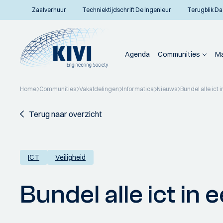
Zaalverhuur
Techniektijdschrift De Ingenieur
Terugblik Da
Agenda
Communities
Ma
Home
Communities
Vakafdelingen
Informatica
Nieuws
Bundel alle ict
Terug naar overzicht
ICT
Veiligheid
Bundel alle ict in