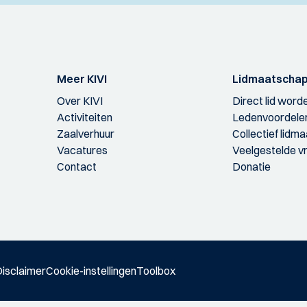
Meer KIVI
Lidmaatscha
Over KIVI
Direct lid word
Activiteiten
Ledenvoordele
Zaalverhuur
Collectief lidm
Vacatures
Veelgestelde v
Contact
Donatie
isclaimer
Cookie-instellingen
Toolbox