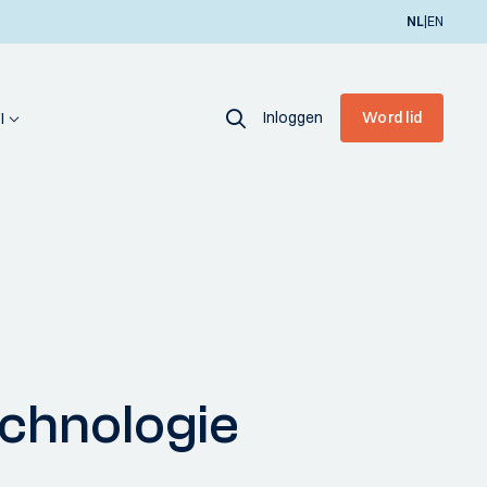
|
NL
EN
Inloggen
Word lid
I
Technologie