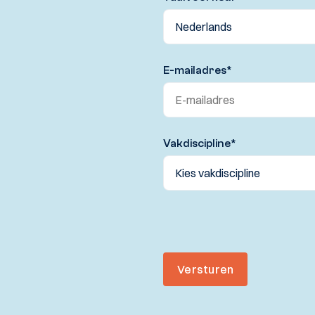
E-mailadres
*
Vakdiscipline
*
Versturen