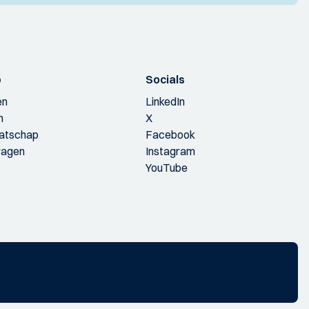
p
Socials
en
LinkedIn
n
X
aatschap
Facebook
ragen
Instagram
YouTube