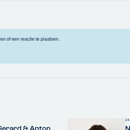
24
Gerard & Anton
N