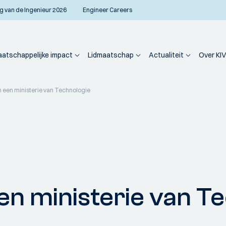
g van de Ingenieur 2026
Engineer Careers
atschappelijke impact
Lidmaatschap
Actualiteit
Over KIV
 in een ministerie van Technologie
 een ministerie van 