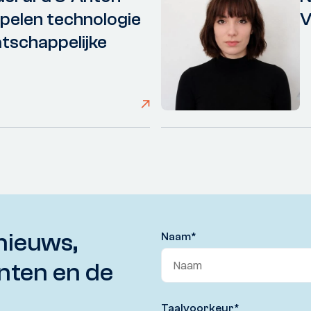
elen technologie
V
tschappelijke
nieuws,
Naam
*
nten en de
Taalvoorkeur
*