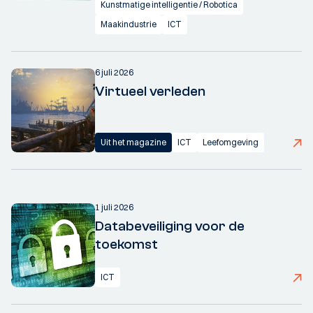
Kunstmatige intelligentie / Robotica
Maakindustrie
ICT
6 juli 2026
Virtueel verleden
Uit het magazine
ICT
Leefomgeving
1 juli 2026
Databeveiliging voor de
toekomst
ICT