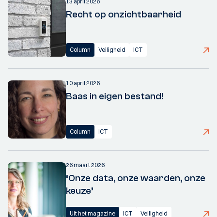
13 april 2026
Recht op onzichtbaarheid
Column
Veiligheid
ICT
10 april 2026
Baas in eigen bestand!
Column
ICT
26 maart 2026
‘Onze data, onze waarden, onze
keuze’
Uit het magazine
ICT
Veiligheid