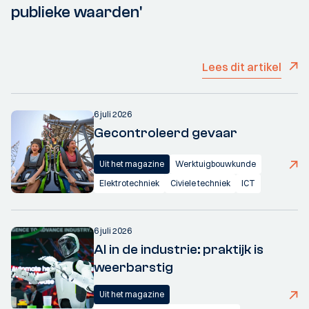
publieke waarden'
Lees dit artikel
6 juli 2026
Gecontroleerd gevaar
Uit het magazine
Werktuigbouwkunde
Elektrotechniek
Civiele techniek
ICT
6 juli 2026
AI in de industrie: praktijk is
weerbarstig
Uit het magazine