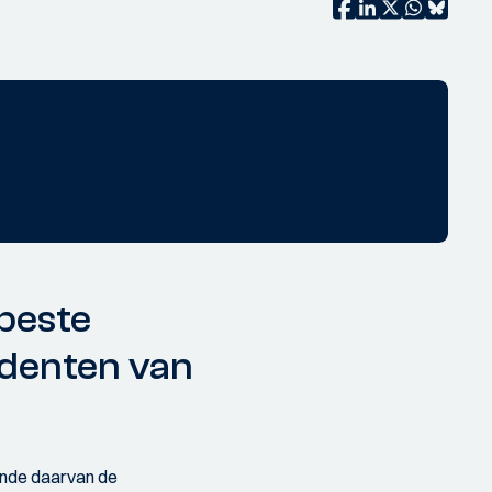
 beste
udenten van
kende daarvan de