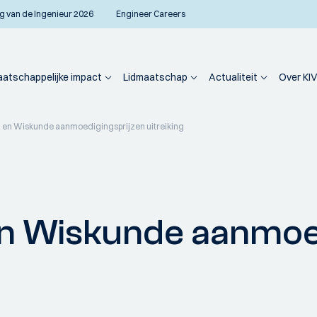
g van de Ingenieur 2026
Engineer Careers
atschappelijke impact
Lidmaatschap
Actualiteit
Over KIV
ca en Wiskunde aanmoedigingsprijzen uitreiking
 en Wiskunde aanmoe