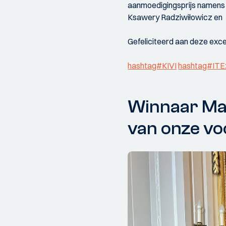
aanmoedigingsprijs namens 
Ksawery Radziwiłowicz en 
Gefeliciteerd aan deze excel
hashtag#KIVI
hashtag#ITE
Winnaar Mak
van onze vo