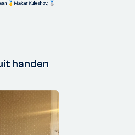
g aan 🥇Makar Kuleshov, 🥈
uit handen