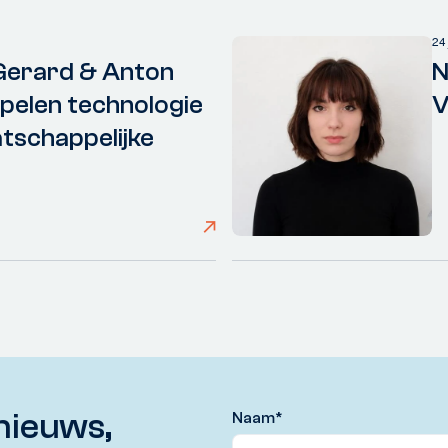
24
Gerard & Anton
N
elen technologie
V
tschappelijke
nieuws,
Naam
*