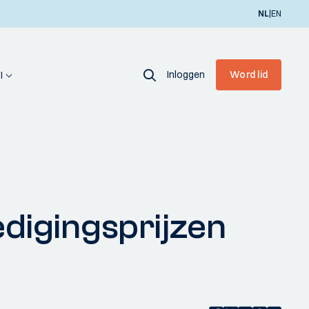
|
NL
EN
Inloggen
Word lid
I
digingsprijzen