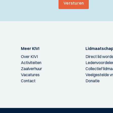
Versturen
Meer KIVI
Lidmaatscha
Over KIVI
Direct lid word
Activiteiten
Ledenvoordele
Zaalverhuur
Collectief lidm
Vacatures
Veelgestelde v
Contact
Donatie