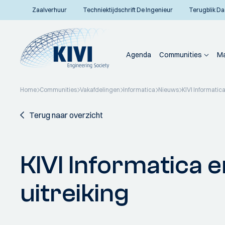
Zaalverhuur
Techniektijdschrift De Ingenieur
Terugblik Da
Agenda
Communities
Ma
Home
Communities
Vakafdelingen
Informatica
Nieuws
KIVI Informati
Terug naar overzicht
KIVI Informatica
uitreiking