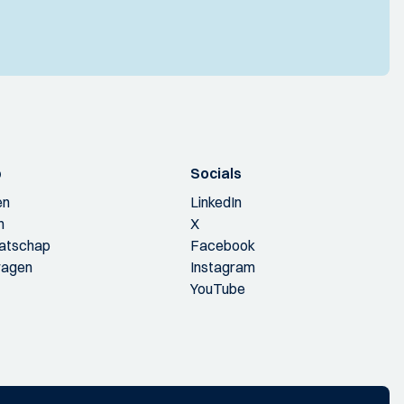
p
Socials
en
LinkedIn
n
X
aatschap
Facebook
ragen
Instagram
YouTube