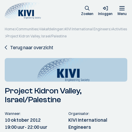
Zoeken
Inloggen
Menu
Home
Communities
Vakafdelingen
KIVI International Engineers
Activities
Project Kidron Valley, Israel/Palestine
Terug naar overzicht
Project Kidron Valley,
Israel/Palestine
Wanneer:
Organisator:
10 oktober 2012
KIVI International
19:00 uur
- 22:00 uur
Engineers