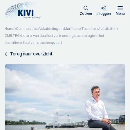
Zoeken
Inloggen
Menu
Home
Communities
Vakafdelingen
Maritieme Techniek
Activiteiten
CMB.TECH; de rol van dual fuel verbrandingstechnologie in het
transitieverhaal van de scheepvaart
Terug naar overzicht