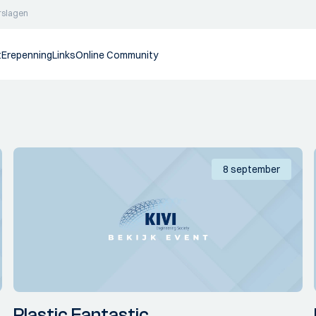
rslagen
t
Erepenning
Links
Online Community
8 september
Plastic Fantastic