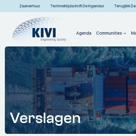
Zaalverhuur
Techniektijdschrift De Ingenieur
Terugblik Da
Agenda
Communities
Ma
Verslagen