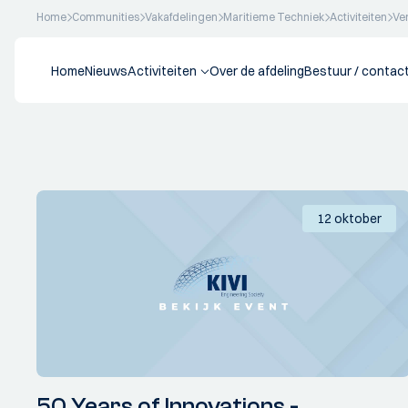
Home
Communities
Vakafdelingen
Maritieme Techniek
Activiteiten
Ve
Home
Nieuws
Activiteiten
Over de afdeling
Bestuur / contac
12 oktober
50 Years of Innovations -