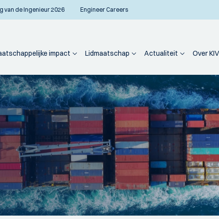
g van de Ingenieur 2026
Engineer Careers
atschappelijke impact
Lidmaatschap
Actualiteit
Over KIV