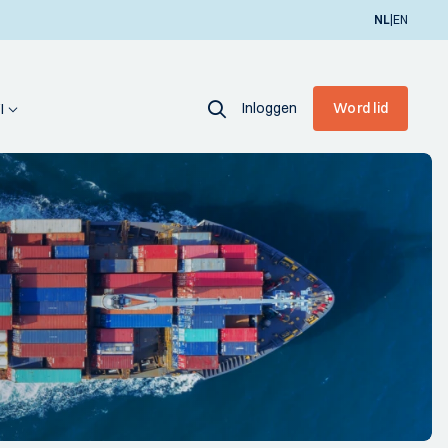
|
NL
EN
Inloggen
Word lid
I