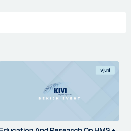
9 juni
Education And Research On HMS +