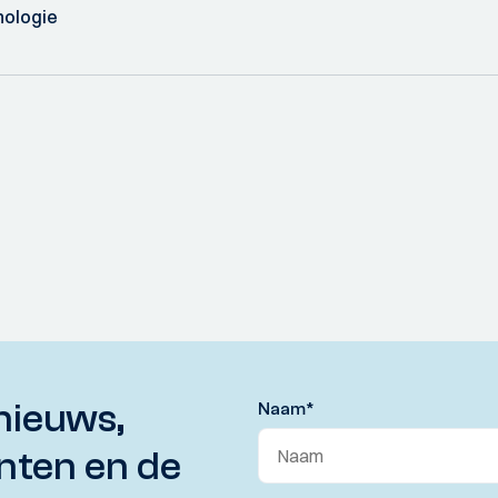
nologie
nieuws,
Naam
*
nten en de