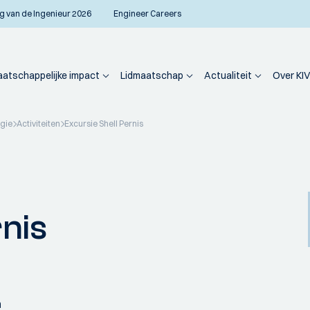
g van de Ingenieur 2026
Engineer Careers
atschappelijke impact
Lidmaatschap
Actualiteit
Over KIV
ogie
Activiteiten
Excursie Shell Pernis
nis
n