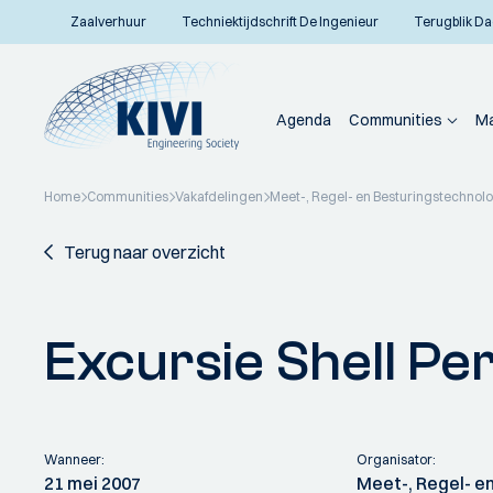
Zaalverhuur
Techniektijdschrift De Ingenieur
Terugblik Da
Agenda
Communities
Ma
Home
Communities
Vakafdelingen
Meet-, Regel- en Besturingstechnol
Terug naar overzicht
Excursie Shell Per
Wanneer:
Organisator:
21 mei 2007
Meet-, Regel- e