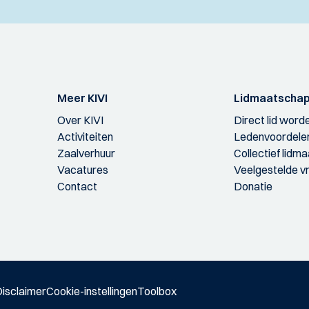
Meer KIVI
Lidmaatscha
Over KIVI
Direct lid word
Activiteiten
Ledenvoordele
Zaalverhuur
Collectief lidm
Vacatures
Veelgestelde v
Contact
Donatie
isclaimer
Cookie-instellingen
Toolbox