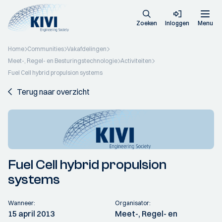
Zoeken
Inloggen
Menu
Home
Communities
Vakafdelingen
Meet-, Regel- en Besturingstechnologie
Activiteiten
Fuel Cell hybrid propulsion systems
Terug naar overzicht
Fuel Cell hybrid propulsion
systems
Wanneer:
Organisator:
15 april 2013
Meet-, Regel- en