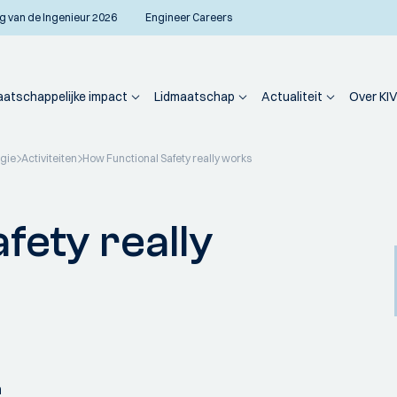
g van de Ingenieur 2026
Engineer Careers
atschappelijke impact
Lidmaatschap
Actualiteit
Over KIV
ogie
Activiteiten
How Functional Safety really works
fety really
n