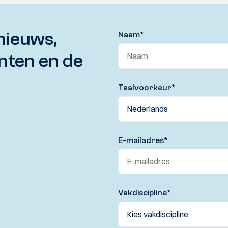
nieuws,
Naam
*
nten en de
Taalvoorkeur
*
E-mailadres
*
Vakdiscipline
*