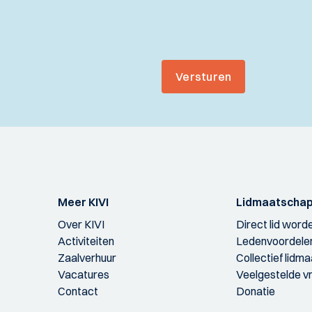
Versturen
Meer KIVI
Lidmaatscha
Over KIVI
Direct lid word
Activiteiten
Ledenvoordele
Zaalverhuur
Collectief lidm
Vacatures
Veelgestelde v
Contact
Donatie