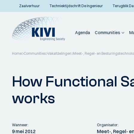
Zaalverhuur
Techniektijdschrift De Ingenieur
Terugblik Da
Agenda
Communities
Ma
Home
Communities
Vakafdelingen
Meet-, Regel- en Besturingstechnol
Terug naar overzicht
How Functional Sa
works
Wanneer:
Organisator:
9 mei 2012
Meet-, Regel- e