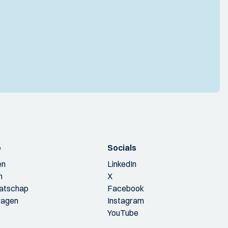
p
Socials
en
LinkedIn
n
X
aatschap
Facebook
ragen
Instagram
YouTube