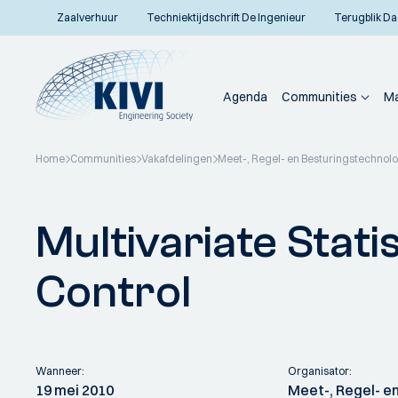
Zaalverhuur
Techniektijdschrift De Ingenieur
Terugblik Da
Agenda
Communities
Ma
Home
Communities
Vakafdelingen
Meet-, Regel- en Besturingstechnol
Terug naar overzicht
Multivariate Stati
Control
Wanneer:
Organisator:
19 mei 2010
Meet-, Regel- e