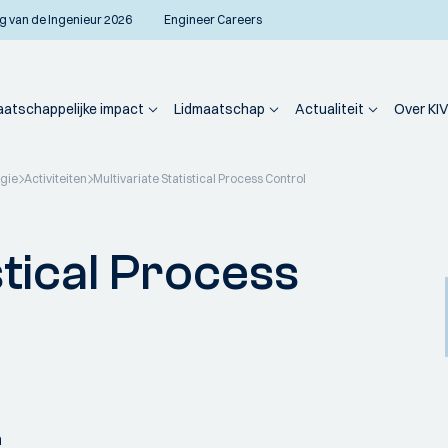
g van de Ingenieur 2026
Engineer Careers
atschappelijke impact
Lidmaatschap
Actualiteit
Over KIV
ogie
Activiteiten
Multivariate Statistical Process Control
stical Process
n