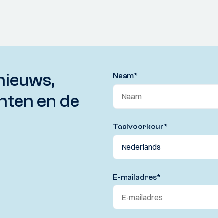
nieuws,
Naam
*
nten en de
Taalvoorkeur
*
E-mailadres
*