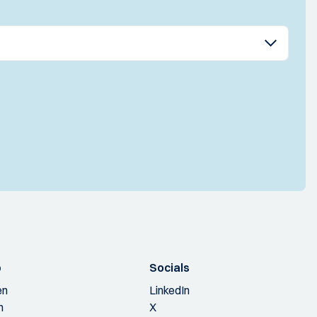
p
Socials
en
LinkedIn
n
X