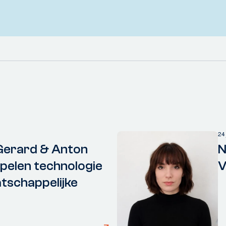
24
Gerard & Anton
N
elen technologie
V
tschappelijke