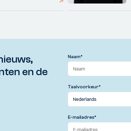
nieuws,
Naam
*
nten en de
Taalvoorkeur
*
E-mailadres
*