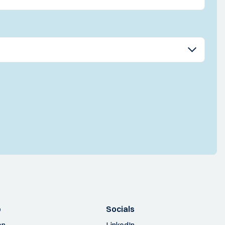
p
Socials
en
LinkedIn