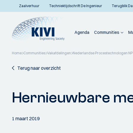
Zaalverhuur
Techniektijdschrift De Ingenieur
Terugblik Da
Agenda
Communities
Ma
Home
Communities
Vakafdelingen
Nederlandse Procestechnologen N
Terug naar overzicht
Hernieuwbare met
1 maart 2019