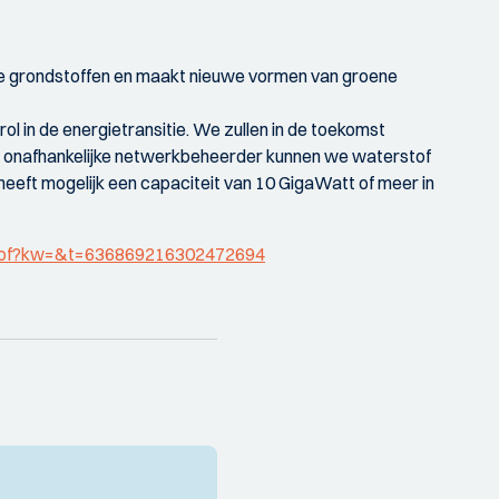
iele grondstoffen en maakt nieuwe vormen van groene
ol in de energietransitie. We zullen in de toekomst
ls onafhankelijke netwerkbeheerder kunnen we waterstof
 heeft mogelijk een capaciteit van 10 GigaWatt of meer in
rstof?kw=&t=636869216302472694