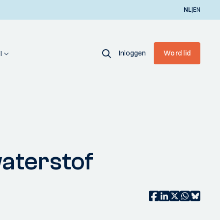
|
NL
EN
Inloggen
Word lid
I
aterstof