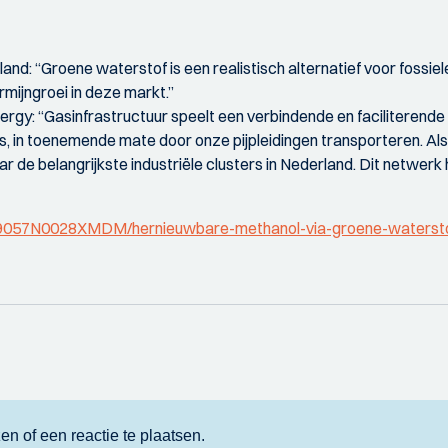
nd: “Groene waterstof is een realistisch alternatief voor foss
ijngroei in deze markt.”
gy: “Gasinfrastructuur speelt een verbindende en faciliterende r
as, in toenemende mate door onze pijpleidingen transporteren. A
r de belangrijkste industriële clusters in Nederland. Dit netwerk
1/T19057N0028XMDM/hernieuwbare-methanol-via-groene-wate