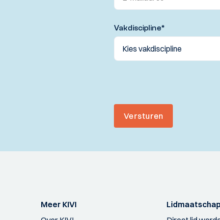
Vakdiscipline
*
Versturen
Meer KIVI
Lidmaatscha
Over KIVI
Direct lid word