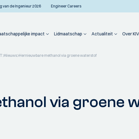
g van de Ingenieur 2026
Engineer Careers
atschappelijke impact
Lidmaatschap
Actualiteit
Over KIV
PT
Nieuws
Hernieuwbare methanol via groene waterstof
hanol via groene w