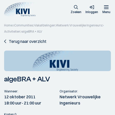
Zoeken
Inloggen
Menu
Home
Communities
Vakafdelingen
Netwerk Vrouwelijke Ingenieurs
Activiteiten
algeBRA + ALV
Terug naar overzicht
algeBRA + ALV
Wanneer:
Organisator:
12 oktober 2011
Netwerk Vrouwelijke
18:00 uur
- 21:00 uur
Ingenieurs
Kosten 0: