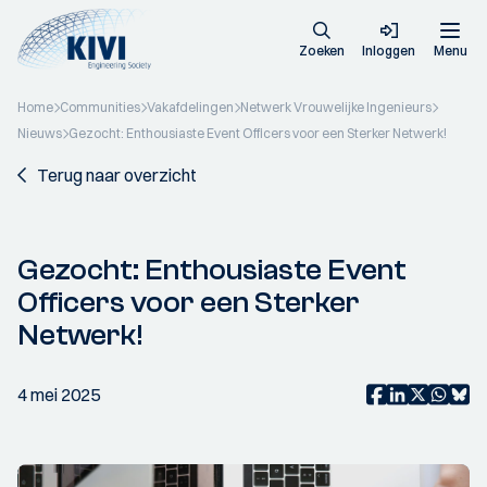
Zoeken
Inloggen
Menu
Home
Communities
Vakafdelingen
Netwerk Vrouwelijke Ingenieurs
Nieuws
Gezocht: Enthousiaste Event Officers voor een Sterker Netwerk!
Terug naar overzicht
Gezocht: Enthousiaste Event
Officers voor een Sterker
Netwerk!
4 mei 2025